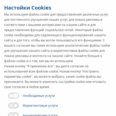
Настойки Cookies
Мы используем файлы cookie для предоставления различных услуг,
Статья
для постоянного улучшения наших услуг, для показа рекламы в
Решения SMART на
соответствии с вашими интересами на нашем сайте и для
предоставления функций социальных сетей. Некоторые файлы
cookie необходимы для надлежащего функционирования нашего
службе экономии, или
сайта и для того, чтобы вы могли пользоваться его функциями. С
вашего согласия мы также используем аналитические файлы cookie
несколько слов об
для улучшения нашего сайта и маркетинговые файлы cookie для
показа рекламы и контента на нашем сайте. Узнайте больше о
автоматике и
файлах cookie и о том, как мы их используем.
Нажав кнопку "Я принимаю все", вы даете согласие на
использование всех файлов cookie. Нажав кнопку "Настроить
напольном отоплении
параметры cookie", вы можете выбрать, какие cookie-файлы вы
принимаете. Вы можете изменить настройки cookie или отозвать
свое согласие в любое время.
Необходимые услуги
Маркетинговые услуги
Аналитические услуги