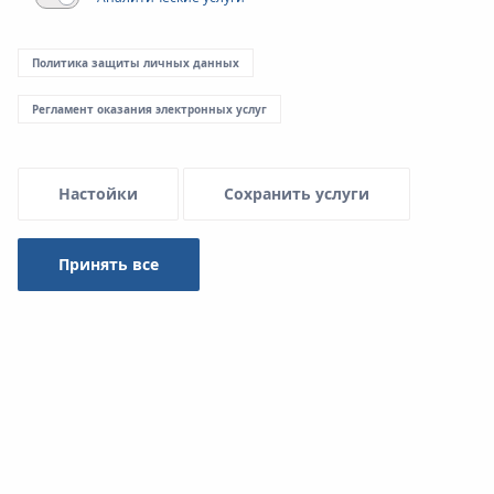
Menu Systemowe
Политика защиты личных данных
Регламент оказания электронных услуг
Скачать
Настойки
Сохранить услуги
Система KAN-therm
Принять все
Тип
-- выбрать --
Искать