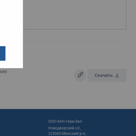
ния
Скачать
ООО КАН-терм Бел
Новодворский с/с,
223060 Минский р-н,