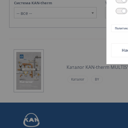
Система KAN-therm
Тип
Selected 
Политик
На
Каталог KAN-therm MULTIS
Каталог
BY