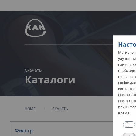
Насто
Мы исполь
улучшени
сайте и 
Скачать
необходи
Каталоги
пользова
cookie дл
контента 
Нажав кно
Нажав кно
принимает
HOME
СКАЧАТЬ
время.
Фильтр