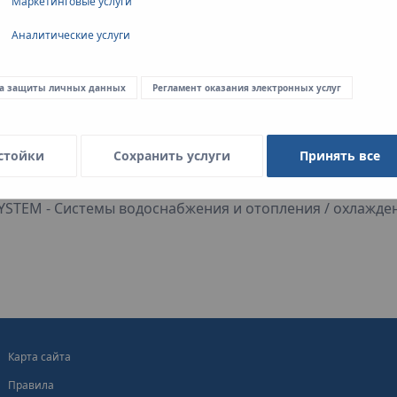
Маркетинговые услуги
Аналитические услуги
1 of 15
Искать
а защиты личных данных
Регламент оказания электронных услуг
стойки
Сохранить услуги
Принять все
YSTEM - Системы водоснабжения и отопления / охлажде
Карта сайта
Правила