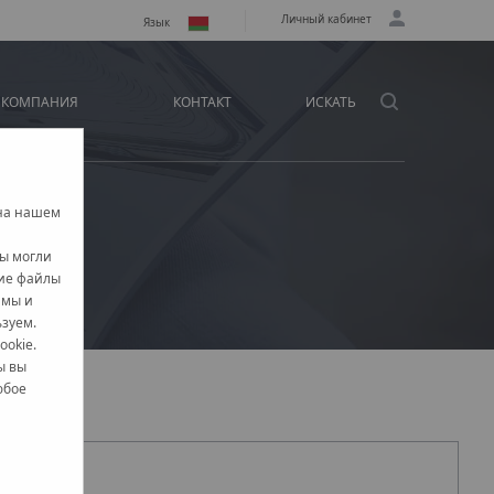
Личный кабинет
Язык
КОМПАНИЯ
КОНТАКТ
ИСКАТЬ
 на нашем
вы могли
кие файлы
амы и
ьзуем.
ookie.
ы вы
юбое