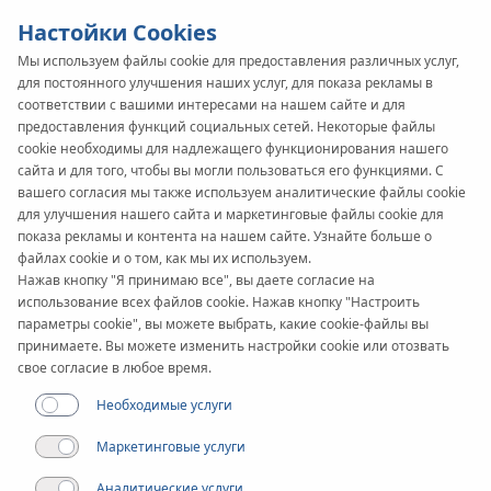
Настойки Cookies
Мы используем файлы cookie для предоставления различных услуг,
для постоянного улучшения наших услуг, для показа рекламы в
KAN-therm
SYSTEM
соответствии с вашими интересами на нашем сайте и для
предоставления функций социальных сетей. Некоторые файлы
ultraPRESS
cookie необходимы для надлежащего функционирования нашего
сайта и для того, чтобы вы могли пользоваться его функциями. С
вашего согласия мы также используем аналитические файлы cookie
Фитинги
для улучшения нашего сайта и маркетинговые файлы cookie для
показа рекламы и контента на нашем сайте. Узнайте больше о
файлах cookie и о том, как мы их используем.
Диапазон диаметров
Нажав кнопку "Я принимаю все", вы даете согласие на
16-63 мм
использование всех файлов cookie. Нажав кнопку "Настроить
параметры cookie", вы можете выбрать, какие cookie-файлы вы
принимаете. Вы можете изменить настройки cookie или отозвать
Применение
свое согласие в любое время.
Необходимые услуги
Маркетинговые услуги
Аналитические услуги