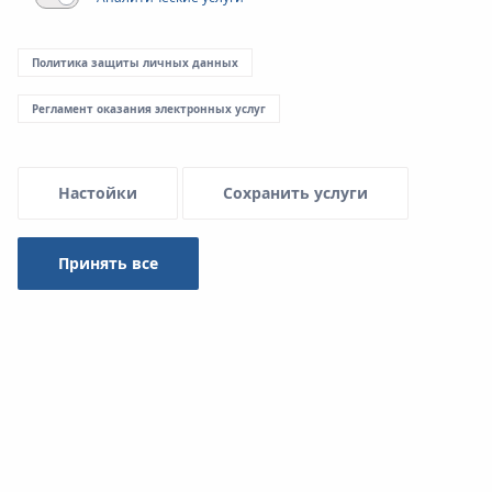
Тип
Политика защиты личных данных
Selected 1 of 15
Регламент оказания электронных услуг
Искать
Настойки
Сохранить услуги
Принять все
ПРОТОКОЛ - Испытания герметичности
оборудования Системы KAN-therm