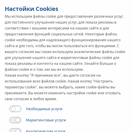
Настойки Cookies
Мы используем файлы cookie для предоставления различных услуг,
для постоянного улучшения наших услуг, для показа рекламы в
KAN-therm
SYSTEM
соответствии с вашими интересами на нашем сайте и для
предоставления функций социальных сетей. Некоторые файлы
Steel XPress
cookie необходимы для надлежащего функционирования нашего
сайта и для того, чтобы вы могли пользоваться его функциями. С
Sprinkler
вашего согласия мы также используем аналитические файлы cookie
для улучшения нашего сайта и маркетинговые файлы cookie для
показа рекламы и контента на нашем сайте. Узнайте больше о
файлах cookie и о том, как мы их используем.
Инструмент
Нажав кнопку "Я принимаю все", вы даете согласие на
использование всех файлов cookie. Нажав кнопку "Настроить
параметры cookie", вы можете выбрать, какие cookie-файлы вы
Диапазон диаметров
принимаете. Вы можете изменить настройки cookie или отозвать
22-108 мм
свое согласие в любое время.
Необходимые услуги
Применение
Маркетинговые услуги
Аналитические услуги